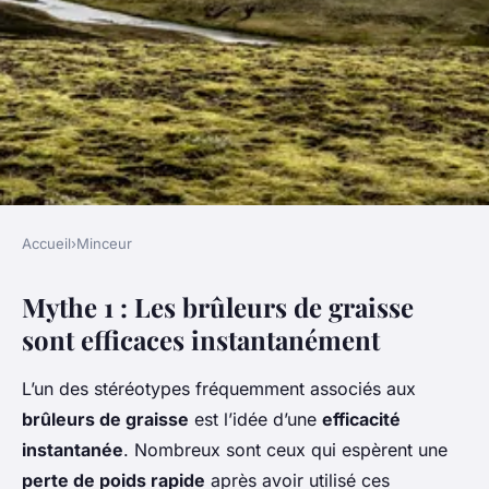
Accueil
›
Minceur
MINCEUR
Mythe 1 : Les brûleurs de graisse
Les mythes populaires sur les
sont efficaces instantanément
brûleurs de graisse
L’un des stéréotypes fréquemment associés aux
Adam
•
3 mars 2025
•
7 min de lecture
brûleurs de graisse
est l’idée d’une
efficacité
instantanée
. Nombreux sont ceux qui espèrent une
perte de poids rapide
après avoir utilisé ces