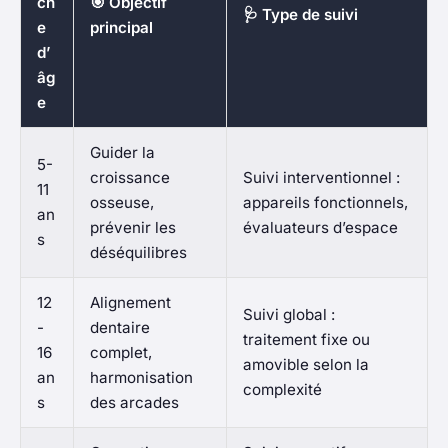
ch
🎯 Objectif
🩺 Type de suivi
e
principal
d’
âg
e
Guider la
5-
croissance
Suivi interventionnel :
11
osseuse,
appareils fonctionnels,
an
prévenir les
évaluateurs d’espace
s
déséquilibres
12
Alignement
Suivi global :
-
dentaire
traitement fixe ou
16
complet,
amovible selon la
an
harmonisation
complexité
s
des arcades