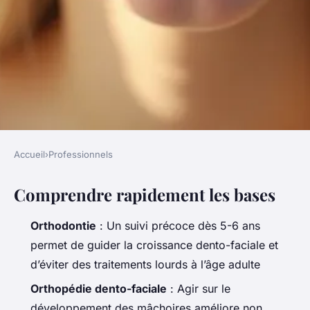
Accueil
›
Professionnels
PROFESSIONNELS
Comprendre rapidement les bases
Pourquoi consulter un
orthodontiste à Caen peut
Orthodontie
: Un suivi précoce dès 5-6 ans
transformer votre sourire
permet de guider la croissance dento-faciale et
d’éviter des traitements lourds à l’âge adulte
Silvère
•
29/05/2026 15:47
•
10 min de lecture
Orthopédie dento-faciale
: Agir sur le
développement des mâchoires améliore non