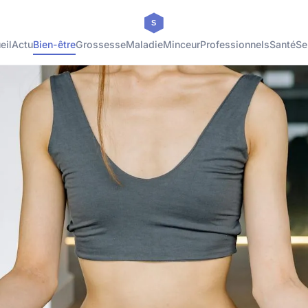
eil
Actu
Bien-être
Grossesse
Maladie
Minceur
Professionnels
Santé
Se