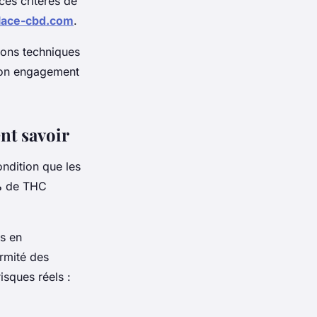
es critères de
lace-cbd.com
.
ions techniques
son engagement
nt savoir
ndition que les
%
de THC
es en
ormité des
sques réels :