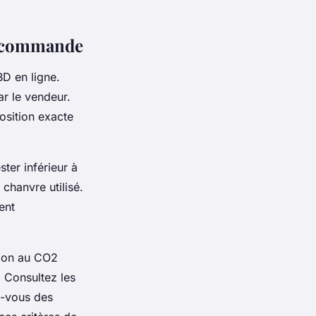
re commande
BD en ligne.
ar le vendeur.
osition exacte
ter inférieur à
 chanvre utilisé.
ent
tion au CO2
 Consultez les
z-vous des