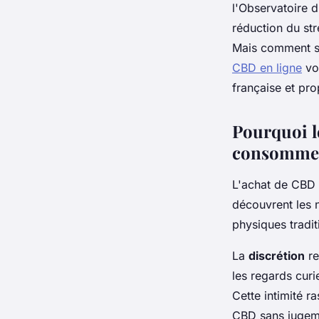
l'Observatoire 
Adam
•
17 novembre 2025
•
7 min de lecture
réduction du st
Mais comment s'
CBD en ligne
vo
française et pro
Pourquoi le
consomme
L'achat de CBD 
découvrent les 
physiques tradit
La
discrétion
re
les regards curi
Cette intimité r
CBD sans jugem