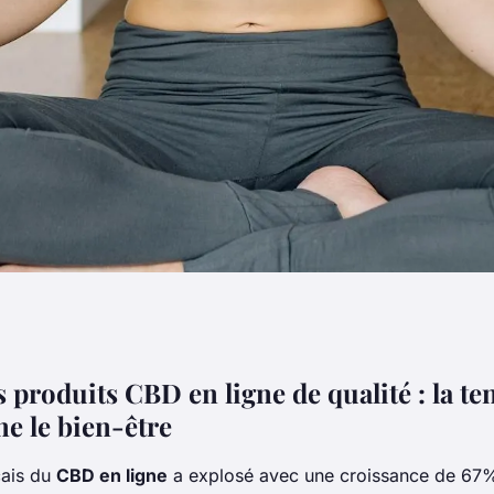
top 10 des sites à
 produits CBD en ligne de qualité : la t
ne le bien-être
çais du
CBD en ligne
a explosé avec une croissance de 67