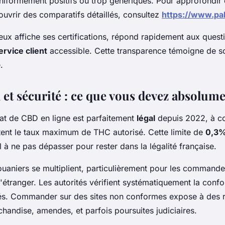
iformément positifs ou trop génériques. Pour approfondir c
ouvrir des comparatifs détaillés, consultez
https://www.pa
eux affiche ses certifications, répond rapidement aux quest
ervice client
accessible. Cette transparence témoigne de 
.
 et sécurité : ce que vous devez absolume
hat de CBD en ligne est parfaitement
légal
depuis 2022, à co
tent le taux maximum de THC autorisé. Cette limite de
0,3
il à ne pas dépasser pour rester dans la légalité française.
ouaniers se multiplient, particulièrement pour les command
étranger. Les autorités vérifient systématiquement la conf
és. Commander sur des sites non conformes expose à des ri
chandise, amendes, et parfois poursuites judiciaires.