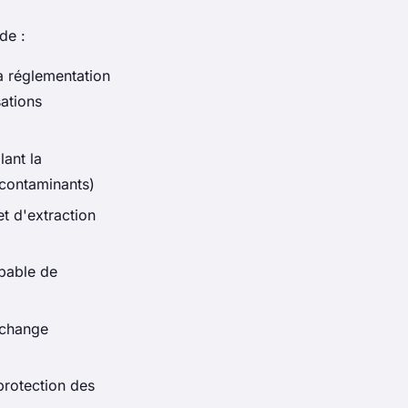
de :
la réglementation
ations
lant la
 contaminants)
et d'extraction
apable de
échange
rotection des