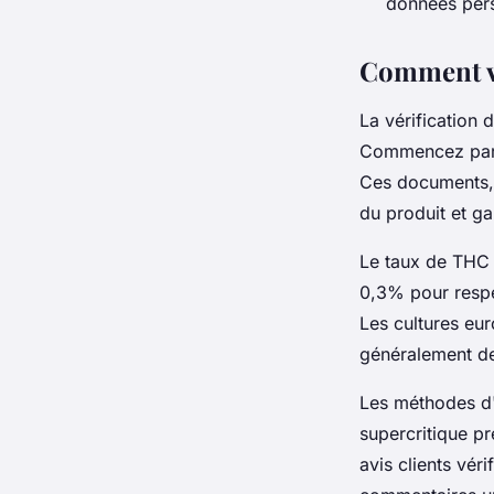
données per
Comment vé
La vérification 
Commencez par 
Ces documents, 
du produit et ga
Le taux de THC r
0,3% pour respec
Les cultures eur
généralement d
Les méthodes d'e
supercritique p
avis clients vér