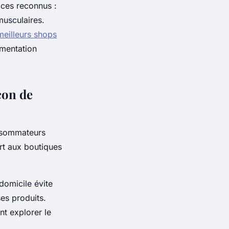
ices reconnus :
musculaires.
meilleurs shops
ementation
çon de
nsommateurs
t aux boutiques
omicile évite
es produits.
nt explorer le