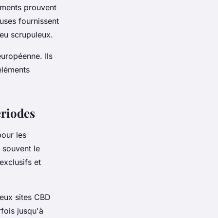
uments prouvent
euses fournissent
peu scrupuleux.
européenne. Ils
 éléments
ériodes
our les
 souvent le
exclusifs et
reux sites CBD
fois jusqu'à