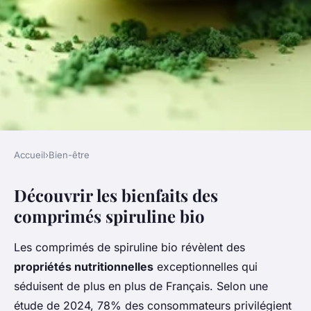
Accueil
›
Bien-être
BIEN-ÊTRE
Découvrir les bienfaits des
Découvrez les bienfaits
comprimés spiruline bio
insoupçonnés des comprimés
de spiruline
Les comprimés de spiruline bio révèlent des
propriétés nutritionnelles
exceptionnelles qui
Adam
•
15 décembre 2025
•
7 min de lecture
séduisent de plus en plus de Français. Selon une
étude de 2024, 78% des consommateurs privilégient