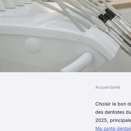
Accueil
›
Santé
SANTÉ
Dentiste à québec : 
Choisir le bon d
des dentistes d
innovants et accessi
2025, principal
Ma santé dentai