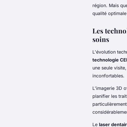
région. Mais que
Adam
•
12 novembre 2025
•
7 min de lecture
qualité optimale
Les techno
soins
L'évolution tech
technologie C
une seule visite
inconfortables.
L'imagerie 3D o
planifier les tr
particulièrement
considérablemen
Le
laser dentai