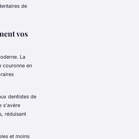
dentaires de
ment vos
moderne. La
e couronne en
raires
aux dentistes de
e s'avère
s, réduisant
bles et moins