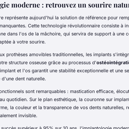
gie moderne : retrouvez un sourire natu
re représente aujourd'hui la solution de référence pour rem
manquantes. Cette technologie révolutionnaire consiste à in
titane dans l'os de la mâchoire, qui servira de support à une
ptée à votre sourire.
x prothèses amovibles traditionnelles, les implants s'intèg
tre structure osseuse grâce au processus d'
ostéointégrat
'implant et l'os garantit une stabilité exceptionnelle et une s
e d'une dent naturelle.
nctionnels sont remarquables : mastication efficace, élocuti
au quotidien. Sur le plan esthétique, la couronne sur implan
rme, la couleur et la transparence de vos dents naturelles, 
talement invisible.
 succès supérieur à 95% sur 10 ans, l'implantologie moder