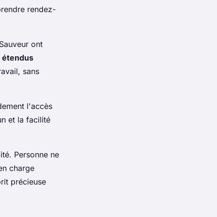
 prendre rendez-
-Sauveur ont
s étendus
avail, sans
dement l'accès
 et la facilité
lité. Personne ne
 en charge
rit précieuse