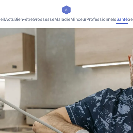
eil
Actu
Bien-être
Grossesse
Maladie
Minceur
Professionnels
Santé
Se