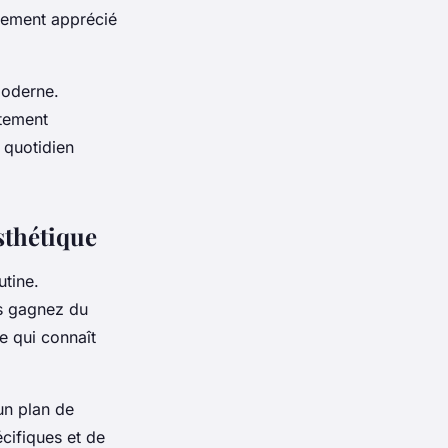
ièrement apprécié
moderne.
ètement
 quotidien
sthétique
tine.
s gagnez du
e qui connaît
un plan de
cifiques et de