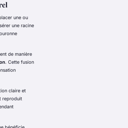
rel
placer une ou
sérer une racine
 couronne
rent de manière
ion
. Cette fusion
ensation
on claire et
t reproduit
rendant
ne bénéficie