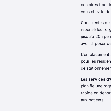
dentaires tradit
vous chez le den
Conscientes de c
repensé leur or
jusqu'à 20h perm
avoir à poser d
L'emplacement s
pour les résiden
de stationnement
Les
services d
planifie une rag
rapide en dehors
aux patients.